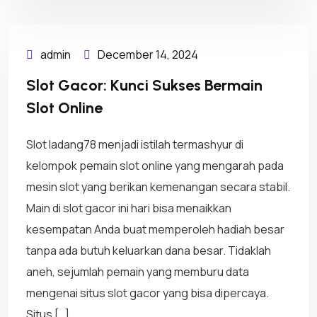
admin
December 14, 2024
Slot Gacor: Kunci Sukses Bermain
Slot Online
Slot ladang78 menjadi istilah termashyur di
kelompok pemain slot online yang mengarah pada
mesin slot yang berikan kemenangan secara stabil.
Main di slot gacor ini hari bisa menaikkan
kesempatan Anda buat memperoleh hadiah besar
tanpa ada butuh keluarkan dana besar. Tidaklah
aneh, sejumlah pemain yang memburu data
mengenai situs slot gacor yang bisa dipercaya.
Situs […]