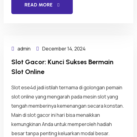
READ MORE
admin
December 14, 2024
Slot Gacor: Kunci Sukses Bermain
Slot Online
Slot ese4d jadi istilah ternama di golongan pemain
slot online yang mengarah pada mesin slot yang
tengah memberinya kemenangan secara konstan.
Main di slot gacor ini hari bisa menaikkan
kemungkinan Anda untuk memperoleh hadiah
besar tanpa penting keluarkan modal besar.