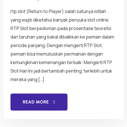
rtp slot (Return to Player) salah satunya istilah
yang wajib diketahui banyak penyuka slot online.
RTP Slot berpedoman pada prosentase teoretis
dari taruhan yang bakal dibalikkan ke pemain dalam
periode panjang. Dengan mengerti RTP Slot,
pemain bisa memutuskan permainan dengan
kemungkinan kemenangan terbaik. Mengerti RTP
Slot Hari Ini jadi bertambah penting, terlebih untuk
mereka yang […]
READ MORE