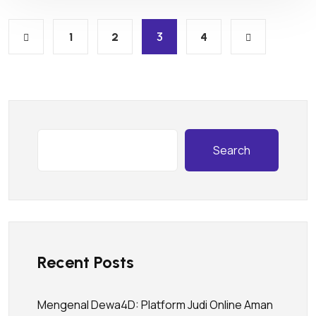
3
1
2
4
Search
Recent Posts
Mengenal Dewa4D: Platform Judi Online Aman