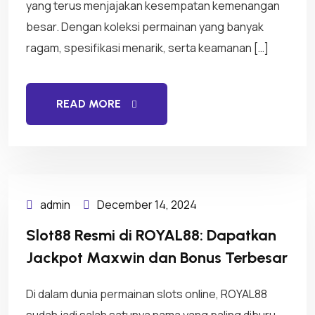
yang terus menjajakan kesempatan kemenangan
besar. Dengan koleksi permainan yang banyak
ragam, spesifikasi menarik, serta keamanan […]
READ MORE
admin
December 14, 2024
Slot88 Resmi di ROYAL88: Dapatkan
Jackpot Maxwin dan Bonus Terbesar
Di dalam dunia permainan slots online, ROYAL88