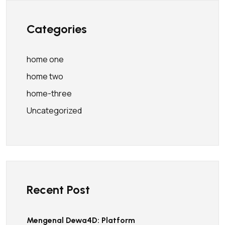
Categories
home one
home two
home-three
Uncategorized
Recent Post
Mengenal Dewa4D: Platform