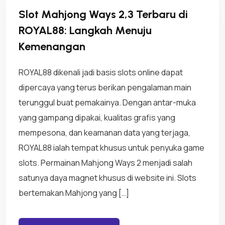
Slot Mahjong Ways 2,3 Terbaru di
ROYAL88: Langkah Menuju
Kemenangan
ROYAL88 dikenali jadi basis slots online dapat
dipercaya yang terus berikan pengalaman main
terunggul buat pemakainya. Dengan antar-muka
yang gampang dipakai, kualitas grafis yang
mempesona, dan keamanan data yang terjaga,
ROYAL88 ialah tempat khusus untuk penyuka game
slots. Permainan Mahjong Ways 2 menjadi salah
satunya daya magnet khusus di website ini. Slots
bertemakan Mahjong yang […]