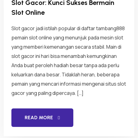
Slot Gacor: Kunci Sukses Bermain
Slot Online
Slot gacor jadi istilah popular di daftar tambang888
pemain slot online yang menunjuk pada mesin slot
yang memberi kemenangan secara stabil. Main di
slot gacor ini hari bisa menambah kemungkinan
Anda buat peroleh hadiah besar tanpa ada perlu
keluarkan dana besar. Tidaklah heran, beberapa
pemain yang mencari informasi mengenai situs slot
gacor yang paling dipercaya. […]
READ MORE