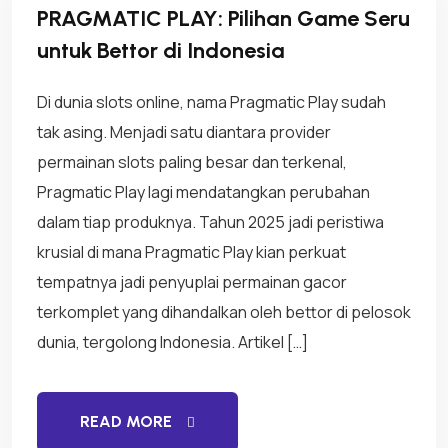
PRAGMATIC PLAY: Pilihan Game Seru
untuk Bettor di Indonesia
Di dunia slots online, nama Pragmatic Play sudah
tak asing. Menjadi satu diantara provider
permainan slots paling besar dan terkenal,
Pragmatic Play lagi mendatangkan perubahan
dalam tiap produknya. Tahun 2025 jadi peristiwa
krusial di mana Pragmatic Play kian perkuat
tempatnya jadi penyuplai permainan gacor
terkomplet yang dihandalkan oleh bettor di pelosok
dunia, tergolong Indonesia. Artikel […]
READ MORE