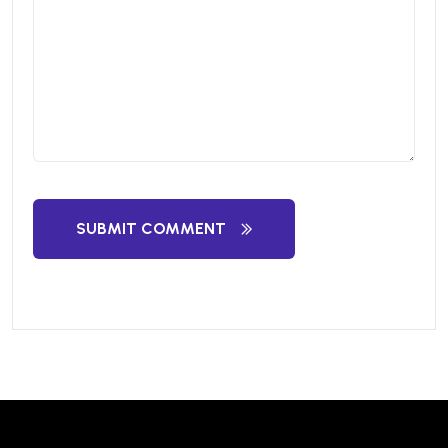
SUBMIT COMMENT