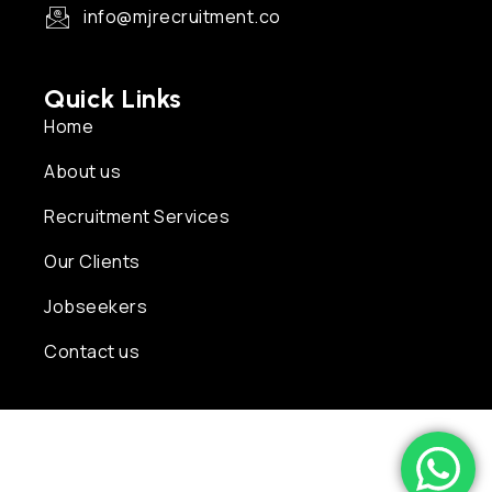
info@mjrecruitment.co
Quick Links
Home
About us
Recruitment Services
Our Clients
Jobseekers
Contact us
Copyright © 2026 MJ Recruitment | Powered by
Aimeat.com