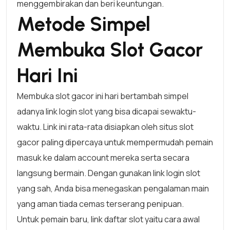
menggembirakan dan beri keuntungan.
Metode Simpel
Membuka Slot Gacor
Hari Ini
Membuka slot gacor ini hari bertambah simpel
adanya link login slot yang bisa dicapai sewaktu-
waktu. Link ini rata-rata disiapkan oleh situs slot
gacor paling dipercaya untuk mempermudah pemain
masuk ke dalam account mereka serta secara
langsung bermain. Dengan gunakan link login slot
yang sah, Anda bisa menegaskan pengalaman main
yang aman tiada cemas terserang penipuan.
Untuk pemain baru, link daftar slot yaitu cara awal