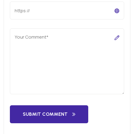
SUBMIT COMMENT