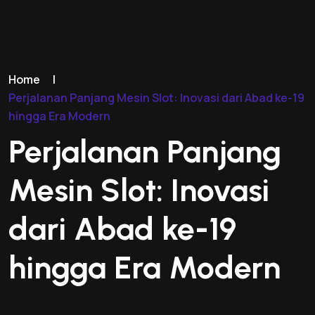
Home
|
Perjalanan Panjang Mesin Slot: Inovasi dari Abad ke-19
hingga Era Modern
Perjalanan Panjang
Mesin Slot: Inovasi
dari Abad ke-19
hingga Era Modern