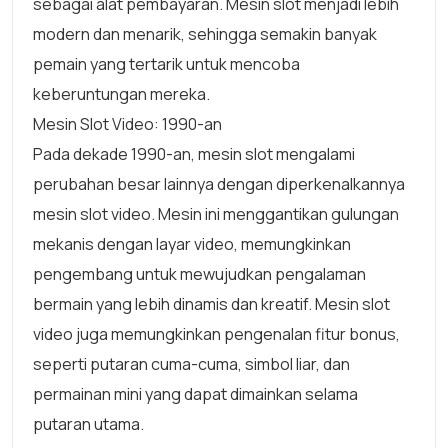
sebagai alat pembayaran. Mesin slot menjadi lebih
modern dan menarik, sehingga semakin banyak
pemain yang tertarik untuk mencoba
keberuntungan mereka.
Mesin Slot Video: 1990-an
Pada dekade 1990-an, mesin slot mengalami
perubahan besar lainnya dengan diperkenalkannya
mesin slot video. Mesin ini menggantikan gulungan
mekanis dengan layar video, memungkinkan
pengembang untuk mewujudkan pengalaman
bermain yang lebih dinamis dan kreatif. Mesin slot
video juga memungkinkan pengenalan fitur bonus,
seperti putaran cuma-cuma, simbol liar, dan
permainan mini yang dapat dimainkan selama
putaran utama.