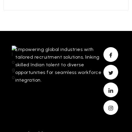
Empowering global industries with
tailored recruitment solutions, linking
skilled Indian talent to diverse
opportunities for seamless workforce
integration.