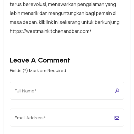
terus berevolusi, menawarkan pengalaman yang
lebih menarik dan menguntungkan bagi pemain di
masa depan. klik link ini sekarang untuk berkunjung
https://westmainkitchenandbar.com/
Leave A Comment
Fields (*) Mark are Required