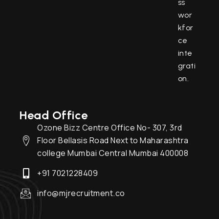
ss
wor
kfor
ce
inte
grati
on.
Head Office
Ozone Bizz Centre Office No- 307, 3rd
Floor Bellasis Road Next to Maharashtra
college Mumbai Central Mumbai 400008
+91 7021228409
info@mjrecruitment.co