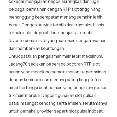
sekedar menjajakan negosiasi ringkas dan juga
pelbagai permainan dengan RTP slot tinggi yang
menanggung kesempatan menang semakin lebih
besar. Dengan service terpilih dan transaksi bisnis
terbuka,
slot deposit dana
menjadi alternatif
favorite pemain slot yang mau main dengan nyaman
dan memberikan keuntungan.
Untuk pastikan pengalaman main lebih maksimum,
Ladang78 sediakan beberapa bocoran RTP slot
harian yang menolong pemain menunjuk permainan
dengan kemungkinan menang paling tinggi. Info ini
amat berfungsi buat pemain yang pengin tingkatkan
trik main mereka. Deposit gunakan slot pulsa di
basis ini sangat kencang serta efisien, terutamanya
untuk pemakai provider seperti slot pulsa Indosat.