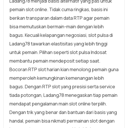
Ladang78 menjadi basis alternatif yang pas untuk
pemain slot online. Tidak cuma ringkas, basis ini
berikan transparan dalam data RTP agar pemain
bisa memutuskan bermain-main dengan lebih
bagus. Kecuali kelapangan negosiasi, slot pulsa di
Ladang78 tawarkan elastisitas yang lebih tinggi
untuk pemain. Pilihan seperti slot pulsa Indosat
membantu pemain mendeposit setiap saat.
Bocoran RTP slot harian kian menolong pemain guna
memperoleh kemungkinan kemenangan lebih
bagus. Dengan RTP slot yang presisi serta service
tiada potongan, Ladang78 menegaskan tiap pemain
mendapat pengalaman main slot online terpilih.
Dengan trik yang benar dan bantuan dari basis yang
handal, pemain bisa nikmati permainan slot dengan