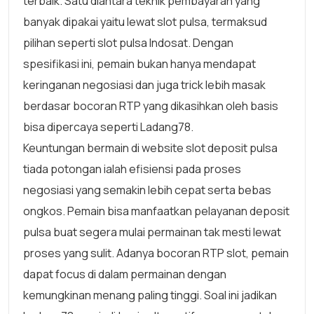
terbaik. Satu diantara teknik pembayaran yang
banyak dipakai yaitu lewat slot pulsa, termaksud
pilihan seperti slot pulsa Indosat. Dengan
spesifikasi ini, pemain bukan hanya mendapat
keringanan negosiasi dan juga trick lebih masak
berdasar bocoran RTP yang dikasihkan oleh basis
bisa dipercaya seperti Ladang78.
Keuntungan bermain di website slot deposit pulsa
tiada potongan ialah efisiensi pada proses
negosiasi yang semakin lebih cepat serta bebas
ongkos. Pemain bisa manfaatkan pelayanan deposit
pulsa buat segera mulai permainan tak mesti lewat
proses yang sulit. Adanya bocoran RTP slot, pemain
dapat focus di dalam permainan dengan
kemungkinan menang paling tinggi. Soal ini jadikan