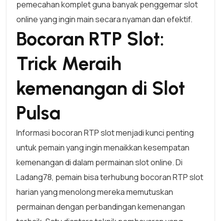
pemecahan komplet guna banyak penggemar slot
online yang ingin main secara nyaman dan efektif.
Bocoran RTP Slot:
Trick Meraih
kemenangan di Slot
Pulsa
Informasi bocoran RTP slot menjadi kunci penting
untuk pemain yang ingin menaikkan kesempatan
kemenangan di dalam permainan slot online. Di
Ladang78, pemain bisa terhubung bocoran RTP slot
harian yang menolong mereka memutuskan
permainan dengan perbandingan kemenangan