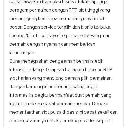
cuma tawarkan transaksi bisnis efektif tapi juga
beragam permainan dengan RTP slot tinggi yang
menanggung kesempatan menang makin lebih
besar. Dengan service terpilih dan bisnis terbuka,
Ladang78 jadi opsi favorite pemain slot yang mau
bermain dengan nyaman dan memberikan
keuntungan.
Guna menegaskan pengalaman bermain lebih
intensif, Ladang78 siapkan beragam bocoran RTP
slot harian yang menolong pemain pilih permainan
dengan kemungkinan menang paling tinggi.
Informasi ini begitu bermanfaat buat pemain yang
ingin menaikkan siasat bermain mereka. Deposit
memanfaatkan slot pulsa di basis ini cepat sekali dan
efisien, utamanya untuk pemakai provider seperti