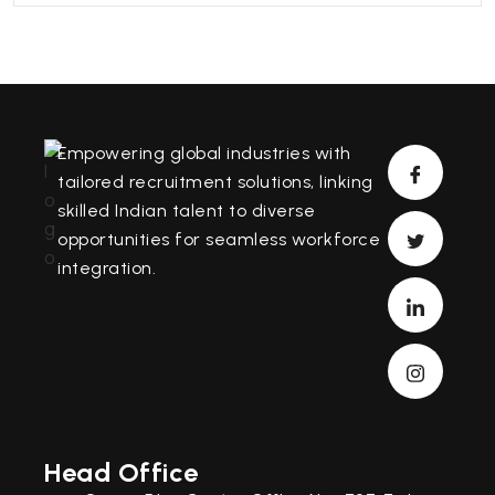
Empowering global industries with
tailored recruitment solutions, linking
skilled Indian talent to diverse
opportunities for seamless workforce
integration.
Head Office