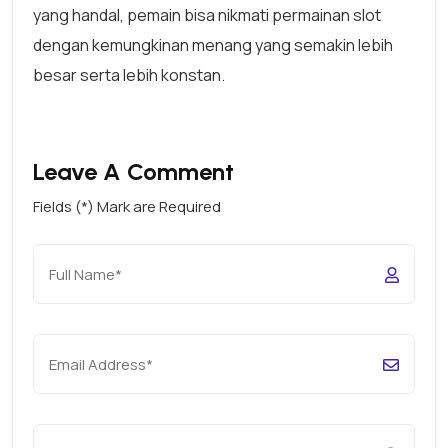
yang handal, pemain bisa nikmati permainan slot
dengan kemungkinan menang yang semakin lebih
besar serta lebih konstan.
Leave A Comment
Fields (*) Mark are Required