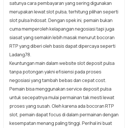
satunya cara pembayaran yang sering digunakan
merupakan lewat slot pulsa, terhitung pilihan seperti
slot pulsa Indosat. Dengan spek ini, pemain bukan
cuma memperoleh kelapangan negosiasi tapi juga
siasat yang semakin lebih masak menurut bocoran
RTP yang diberi oleh basis dapat dipercaya seperti
Ladang78.
Keuntungan main dalam website slot deposit pulsa
tanpa potongan yakni efisiensi pada proses
negosiasi yang tambah bebas dan cepat cost.
Pemain bisa menggunakan service deposit pulsa
untuk secepatnya mulai permainan tak mesti lewat
proses yang susah. Oleh karena ada bocoran RTP
slot, pemain dapat focus di dalam permainan dengan
kesempatan menang paling tinggi. Perihal ini buat