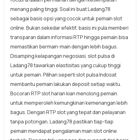
menang paling tinggi. Soal ini buat Ladang78
sebagai basis opsi yang cocok untuk pemain slot
online. Bukan sekedar efektif, basis ini pula memberi
transparan dalam informasi RTP hingga pemain bisa
memastikan bermain-main dengan lebih bagus.
Disamping kelapangan negosiasi, slot pulsa di
Ladang78 tawarkan elastisitas yang cukup tinggi
untuk pemain. Pilihan seperti slot pulsa Indosat
membantu pemain lakukan deposit setiap waktu.
Bocoran RTP slot harian kian menolong pemain
untuk memperoleh kemungkinan kemenangan lebih
bagus. Dengan RTP slot yang tepat dan pelayanan
tanpa potongan, Ladang78 pastikan tiap-tiap
pemain mendapat pengalaman main slot online