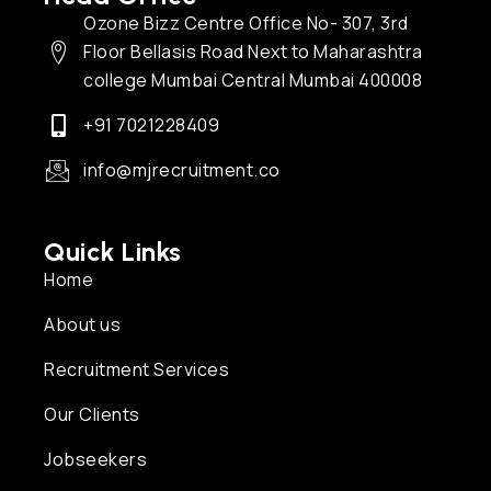
Ozone Bizz Centre Office No- 307, 3rd
Floor Bellasis Road Next to Maharashtra
college Mumbai Central Mumbai 400008
+91 7021228409
info@mjrecruitment.co
Quick Links
Home
About us
Recruitment Services
Our Clients
Jobseekers