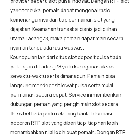
provider seperti slot pulsa Indosat. Dengan RTP slot
yang terbuka, pemain dapat mengenal rasio
kemenangannya dari tiap permainan slot yang
dijajakan. Keamanan transaksi bisnis jadi pilihan
utama Ladang78, maka pemain dapat main secara
nyaman tanpa ada rasa waswas.
Keunggulan lain dari situs slot deposit pulsa tiada
potongan di Ladang78 yaitu keringanan akses
sewaktu-waktu serta dimanapun. Pemain bisa
langsung mendeposit lewat pulsa serta mulai
permainan secara cepat. Service ini memberikan
dukungan pemain yang pengin main slot secara
fleksibel tiada perlu rekening bank. Informasi
bocoran RTP slot yang diberi tiap-tiap hari lebih
menambahkan nilai lebih buat pemain. Dengan RTP