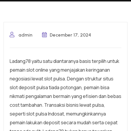
admin
December 17, 2024
Ladang78 yaitu satu diantaranya basis terpilih untuk
pemain slot online yang menjajakan keringanan
negosiasi lewat slot pulsa. Dengan struktur situs
slot deposit pulsa tiada potongan, pemain bisa
nikmati pengalaman bermain yang efisien dan bebas
cost tambahan. Transaksi bisnis lewat pulsa,
seperti slot pulsa Indosat, memungkinkannya
pemain lakukan deposit secara mudah serta cepat